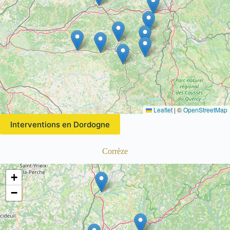
Leaflet
|
©
OpenStreetMap
Interventions en Dordogne
Corrèze
+
−