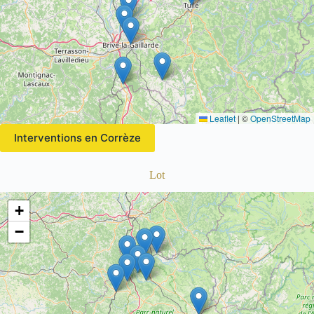
Leaflet
|
©
OpenStreetMap
Interventions en Corrèze
Lot
+
−