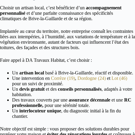
Choisir un artisan local, c’est bénéficier d’un
accompagnement
personnalisé
et d’une parfaite connaissance des spécificités
climatiques de Brive-la-Gaillarde et de sa région.
Implantée au cœur du territoire, notre entreprise connaît les contraintes
liées aux intempéries, à l’humidité, aux variations de température et à la
végétation environnante, autant de facteurs qui influencent l’état des
toitures, des façades et des structures bois.
Faire appel à DA Travaux Habitat, c’est choisir :
Un
artisan local
basé à Brive-la-Gaillarde, réactif et disponible.
Une intervention en
Corrèze (19)
,
Dordogne (24)
et
Lot (46)
pour un suivi de proximité.
Un
devis gratuit
et des
conseils personnalisés
, adaptés à votre
habitation.
Des travaux couverts par une
assurance décennale
et une
RC
professionnelle,
pour une sérénité totale.
Un
interlocuteur unique
, du diagnostic initial à la fin du
chantier.
Notre objectif est simple : vous proposer des solutions durables pour
protéger votre maison et
éviter des réparations lourdes
et coûteuses à