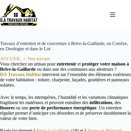
Passer
au
contenu
Travaux d’entretien et de couverture à Brive-la-Gaillarde, en Corrèze,
en Dordogne et dans le Lot
ACCUEIL
Nos travaux
Vous cherchez un artisan pour
entretenir
et
protéger votre maison à
Brive-la-Gaillarde
ou dans une des communes aux alentours ?
DA Travaux Habitat
intervient sur l’ensemble des éléments extérieurs
de votre habitation : toiture, charpente, façades, gouttières et panneaux
solaires.
Avec le temps, les intempéries, l’humidité et les variations climatiques
fragilisent les matériaux et peuvent entraîner des
infiltrations
, des
fissures
ou une
perte de performance énergétique
. Un entretien
régulier permet d’anticiper ces désordres et de préserver durablement la
valeur de votre bien.
Basée localement à
Brive-la-Gaillarde
(19) et à
Siorac en Périgord